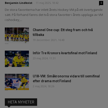
Benjamin Lindkvist
-
11 maj 2025, 18:42
0
De stora favoriterna har inlett årets Hockey-VM på ett övertygande
sätt. På förhand fanns det två stora favoriter i årets upplaga av VM
i ishockey,...
Channel One cup: Ett steg fram och två
tillbaka
19 december 2021, 16:40
Inför Tre Kronors kvartsfinal mot Finland
23 maj 2024, 11:31
U18-VM: Småkronorna vidare till semifinal
efter drama mot Finland
2 maj 2024, 18:26
HETA NYHETER