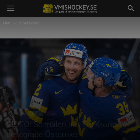
Hem
Ishockey-VM
Ishockey-VM
Sverige
Video
VIDEO: Se målen när Tre Kronor
besegrade Österrike