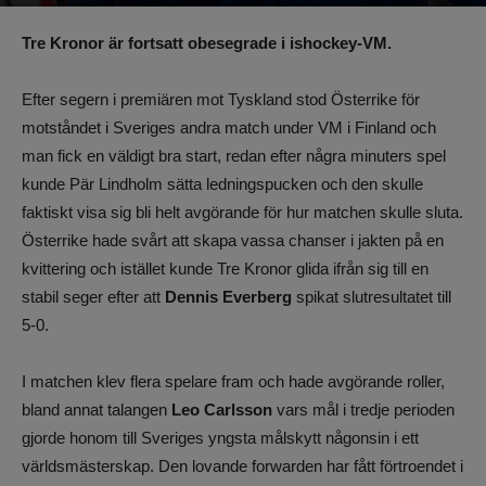
Av
Benjamin Lindkvist
-
14 maj 2023, 23:49
1057
0
Tre Kronor är fortsatt obesegrade i ishockey-VM.
Efter segern i premiären mot Tyskland stod Österrike för
motståndet i Sveriges andra match under VM i Finland och
man fick en väldigt bra start, redan efter några minuters spel
kunde Pär Lindholm sätta ledningspucken och den skulle
faktiskt visa sig bli helt avgörande för hur matchen skulle sluta.
Österrike hade svårt att skapa vassa chanser i jakten på en
kvittering och istället kunde Tre Kronor glida ifrån sig till en
stabil seger efter att
Dennis Everberg
spikat slutresultatet till
5-0.
I matchen klev flera spelare fram och hade avgörande roller,
bland annat talangen
Leo Carlsson
vars mål i tredje perioden
gjorde honom till Sveriges yngsta målskytt någonsin i ett
världsmästerskap. Den lovande forwarden har fått förtroendet i