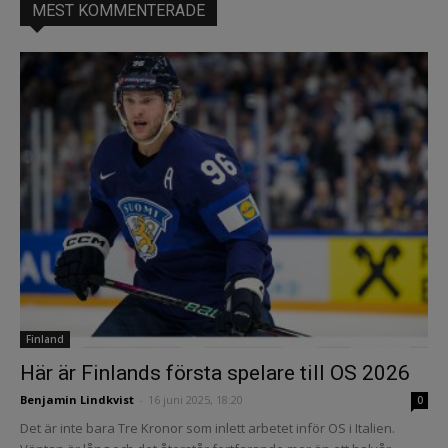
MEST KOMMENTERADE
Finland
Här är Finlands första spelare till OS 2026
Benjamin Lindkvist
-
16 juni 2025, 18:20
0
Det är inte bara Tre Kronor som inlett arbetet inför OS i Italien.