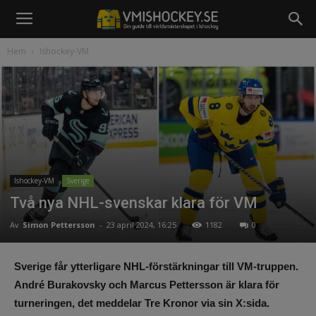
Hem
Ishockey-VM
Ishockey-VM
Sverige
Två nya NHL-svenskar klara för VM
Av
Simon Pettersson
-
23 april 2024, 16:25
1182
0
Sverige får ytterligare NHL-förstärkningar till VM-truppen.
André Burakovsky och Marcus Pettersson är klara för
turneringen, det meddelar Tre Kronor via sin X:sida.