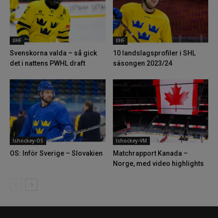
IIHF
IIHF
Svenskorna valda – så gick
10 landslagsprofiler i SHL
det i nattens PWHL draft
säsongen 2023/24
Ishockey-OS
Ishockey-VM
OS: Inför Sverige – Slovakien
Matchrapport Kanada –
Norge, med video highlights