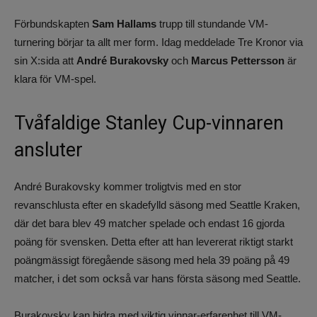
Förbundskapten
Sam Hallams
trupp till stundande VM-
turnering börjar ta allt mer form. Idag meddelade Tre Kronor via
sin X:sida att
André Burakovsky
och
Marcus Pettersson
är
klara för VM-spel.
Tvåfaldige Stanley Cup-vinnaren
ansluter
André Burakovsky kommer troligtvis med en stor
revanschlusta efter en skadefylld säsong med Seattle Kraken,
där det bara blev 49 matcher spelade och endast 16 gjorda
poäng för svensken. Detta efter att han levererat riktigt starkt
poängmässigt föregående säsong med hela 39 poäng på 49
matcher, i det som också var hans första säsong med Seattle.
Burakovsky kan bidra med viktig vinnar-erfarenhet till VM-