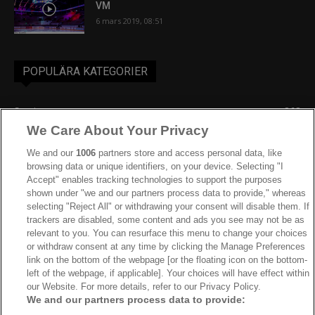
VM
6 mars 2019, 08:51
POPULÄRA KATEGORIER
Sverige
863
We Care About Your Privacy
Ishockey-VM
606
IIHF
387
We and our
1006
partners store and access personal data, like
browsing data or unique identifiers, on your device. Selecting "I
JVM
268
Accept" enables tracking technologies to support the purposes
shown under "we and our partners process data to provide," whereas
Kanada
205
selecting "Reject All" or withdrawing your consent will disable them. If
Dam VM
187
trackers are disabled, some content and ads you see may not be as
relevant to you. You can resurface this menu to change your choices
Finland
181
or withdraw consent at any time by clicking the Manage Preferences
Video
179
link on the bottom of the webpage [or the floating icon on the bottom-
left of the webpage, if applicable]. Your choices will have effect within
Ishockey-OS
175
our Website. For more details, refer to our Privacy Policy.
We and our partners process data to provide: