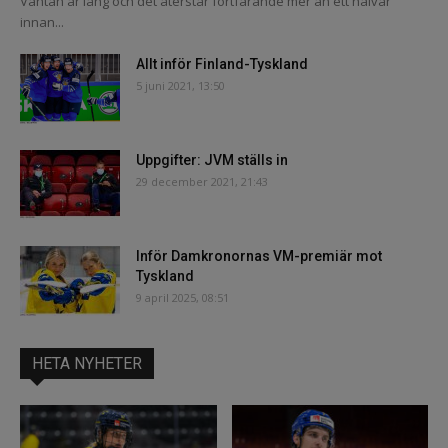
Väntan är lång och det återstår fortfarande mer än ett halvår
innan...
Allt inför Finland-Tyskland
5 juni 2021, 13:50
Uppgifter: JVM ställs in
29 december 2021, 21:43
Inför Damkronornas VM-premiär mot
Tyskland
9 april 2025, 08:51
HETA NYHETER