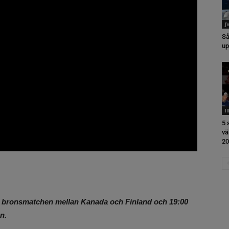
J
Så
up
I
5 
vä
20
s bronsmatchen mellan Kanada och Finland och 19:00
en.