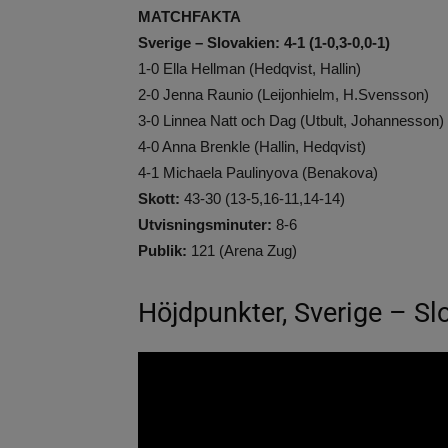
MATCHFAKTA
Sverige – Slovakien: 4-1 (1-0,3-0,0-1)
1-0 Ella Hellman (Hedqvist, Hallin)
2-0 Jenna Raunio (Leijonhielm, H.Svensson)
3-0 Linnea Natt och Dag (Utbult, Johannesson)
4-0 Anna Brenkle (Hallin, Hedqvist)
4-1 Michaela Paulinyova (Benakova)
Skott:
43-30 (13-5,16-11,14-14)
Utvisningsminuter:
8-6
Publik:
121 (Arena Zug)
Höjdpunkter, Sverige – Sl