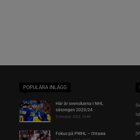
POPULÄRA INLÄGG
Här är svenskarna i NHL
Sv
säsongen 2023/24
I
3 oktober 2023, 10:49
II
J
Fokus på PWHL – Ottawa