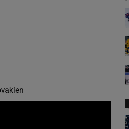
ovakien