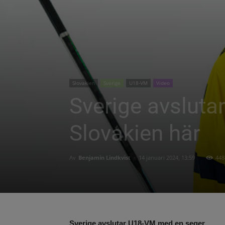
Slovakien
Sverige
U18-VM
Video
Sverige avslut
Slovakien här
Av
Benjamin Lindkvist
-
14 januari 2024, 13:59
448
Sverige avslutar U18-VM med en seger.