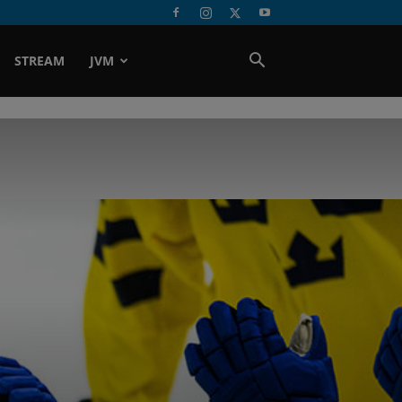
STREAM
JVM