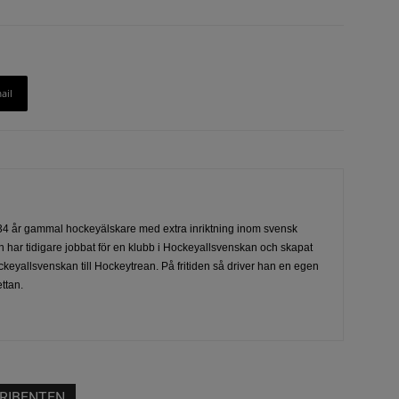
ail
4 år gammal hockeyälskare med extra inriktning inom svensk
 har tidigare jobbat för en klubb i Hockeyallsvenskan och skapat
ckeyallsvenskan till Hockeytrean. På fritiden så driver han en egen
ttan.
RIBENTEN