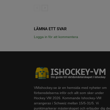
LÄMNA ETT SVAR
Logga in för att kommentera
VMishockey.se är en hemsida med nyheter om
förberedelserna inför och allt som sker under
Hockey VM 2026. Kommande Ishockey-VM
arrangeras i Schweiz mellan 15/5-31/5. Vi
punktmarkerar mästerskapet och erbjuder dig de