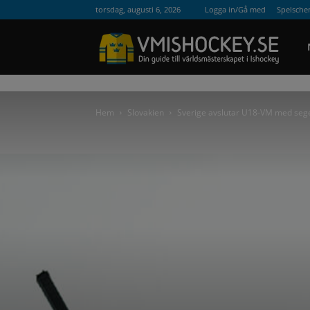
torsdag, augusti 6, 2026
Logga in/Gå med
Spelsch
VM
Hem
Slovakien
Sverige avslutar U18-VM med sege