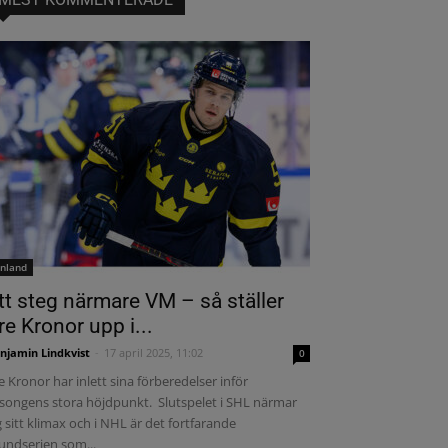
inland
tt steg närmare VM – så ställer
re Kronor upp i...
njamin Lindkvist
-
17 april 2025, 11:02
0
e Kronor har inlett sina förberedelser inför
songens stora höjdpunkt. Slutspelet i SHL närmar
g sitt klimax och i NHL är det fortfarande
undserien som...