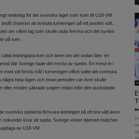
 tungt nederlag för det svenska laget som kom till U18-VM
ndå chansen att avsluta turneringen på ett positivt sätt.
en om vilket lag som skulle sluta femma och det syntes
te på isen.
n
sätta ledningspucken och även om det sedan blev en
eriod där Sverige hade det mesta av spelet. En minut in i
n med sitt första mål i turneringen vilket satte det svenska
apa några heta lägen och innan perioden var över skulle
F
mer eller mindre säkrade segern redan inför den avslutande
E
T
Be
e svenska spelarna försvara ledningen på ett bra sätt även
Tr
em sekunder kvar att spela. Sverige vinner därmed matchen
sä
s upplaga av U18-VM.
si
gr