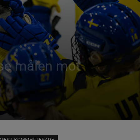
 se målen mot
MEST KOMMENTERADE