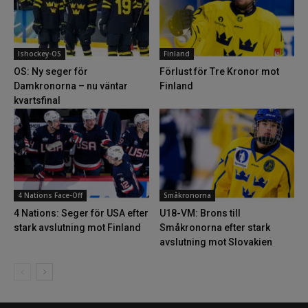
Ishockey-OS
Finland
OS: Ny seger för
Förlust för Tre Kronor mot
Damkronorna – nu väntar
Finland
kvartsfinal
4 Nations Face-Off
Småkronorna
4 Nations: Seger för USA efter
U18-VM: Brons till
stark avslutning mot Finland
Småkronorna efter stark
avslutning mot Slovakien