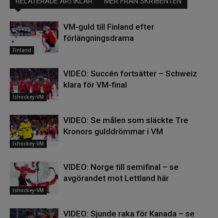
RELATERADE ARTIKLAR
MER FRÅN SKRIBENTEN
VM-guld till Finland efter
förlängningsdrama
Finland
VIDEO: Succén fortsätter – Schweiz
klara för VM-final
Ishockey-VM
VIDEO: Se målen som släckte Tre
Kronors gulddrömmar i VM
Ishockey-VM
VIDEO: Norge till semifinal – se
avgörandet mot Lettland här
Ishockey-VM
VIDEO: Sjunde raka för Kanada – se