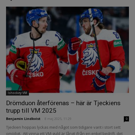
Ishockey-VM
Drömduon återförenas – här är Tjeckiens
trupp till VM 2025
Benjamin Lindkvist
-
8 maj 2025, 11:29
0
Tjeckien hoppas lyckas med något som tidigare varit i stort sett
omöjligt. Att vinna ett VM-guld är långt ifrån en enkel bedrift, det