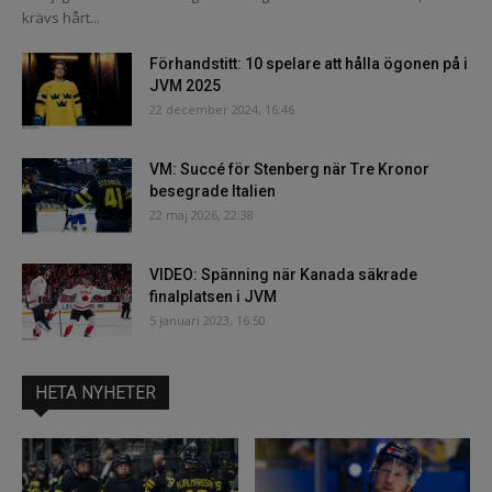
krävs hårt...
Förhandstitt: 10 spelare att hålla ögonen på i
JVM 2025
22 december 2024, 16:46
VM: Succé för Stenberg när Tre Kronor
besegrade Italien
22 maj 2026, 22:38
VIDEO: Spänning när Kanada säkrade
finalplatsen i JVM
5 januari 2023, 16:50
HETA NYHETER