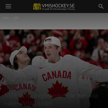
Hem
JVM
JVM
Video
VIDEO: Se avgörandet när Kanada
vann JVM-guldet