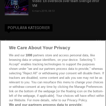
Video: En överblick över team Sverige inför
VM
6 mars 2019, 08:51
POPULÄRA KATEGORIER
Sverige
863
We Care About Your Privacy
Ishockey-VM
606
IIHF
390
We and our
1008
partners store and access personal data, like
browsing data or unique identifiers, on your device. Selecting "I
JVM
268
Accept" enables tracking technologies to support the purposes
shown under "we and our partners process data to provide," whereas
Kanada
207
selecting "Reject All" or withdrawing your consent will disable them. If
Dam VM
187
trackers are disabled, some content and ads you see may not be as
relevant to you. You can resurface this menu to change your choices
Finland
181
or withdraw consent at any time by clicking the Manage Preferences
Video
179
link on the bottom of the webpage [or the floating icon on the bottom-
left of the webpage, if applicable]. Your choices will have effect within
Ishockey-OS
175
our Website. For more details, refer to our Privacy Policy.
We and our partners process data to provide: