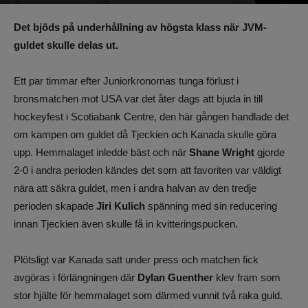
Av
Benjamin Lindkvist
-
6 januari 2023, 16:58
963
0
Det bjöds på underhållning av högsta klass när JVM-
guldet skulle delas ut.
Ett par timmar efter Juniorkronornas tunga förlust i
bronsmatchen mot USA var det åter dags att bjuda in till
hockeyfest i Scotiabank Centre, den här gången handlade det
om kampen om guldet då Tjeckien och Kanada skulle göra
upp. Hemmalaget inledde bäst och när
Shane Wright
gjorde
2-0 i andra perioden kändes det som att favoriten var väldigt
nära att säkra guldet, men i andra halvan av den tredje
perioden skapade
Jiri Kulich
spänning med sin reducering
innan Tjeckien även skulle få in kvitteringspucken.
Plötsligt var Kanada satt under press och matchen fick
avgöras i förlängningen där
Dylan Guenther
klev fram som
stor hjälte för hemmalaget som därmed vunnit två raka guld.