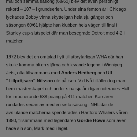
mål och samma säsong (68/69) blev det även personligt
rekord – 107 – i grundserien. Under sina femton år i Chicago
lyckades Bobby vinna skytteligan hela sju gånger och
säsongen 60/61 hjälpte han klubben hela vägen till final i
Stanley cup-slutspelet där man besegrade Detroit med 4-2 i
matcher.
1972 blev det en omtalad flytt till utbrytarligan WHA där han
skulle komma bli en stjärna och levande legend i Winnipeg
Jets, ofta tillsammans med
Anders Hedberg
och
Ulf
“Lillpröjsarn” Nilsson
ute på isen. Vid två tillfällen tog man
hem mästerskapet och under sina sju år i ligan noterades Hull
för imponerande 638 poäng på 411 matcher. Karriären
rundades sedan av med en sista säsong i NHL där de
avslutande matcherna spenderades i Hartford Whalers våren
1980, tillsammans med legendaren
Gordie Howe
som även
hade sin son, Mark med i laget.