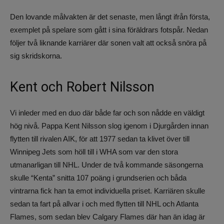
Den lovande målvakten är det senaste, men långt ifrån första,
exemplet på spelare som gått i sina föräldrars fotspår. Nedan
följer två liknande karriärer där sonen valt att också snöra på
sig skridskorna.
Kent och Robert Nilsson
Vi inleder med en duo där både far och son nådde en väldigt
hög nivå. Pappa Kent Nilsson slog igenom i Djurgården innan
flytten till rivalen AIK, för att 1977 sedan ta klivet över till
Winnipeg Jets som höll till i WHA som var den stora
utmanarligan till NHL. Under de två kommande säsongerna
skulle “Kenta” snitta 107 poäng i grundserien och båda
vintrarna fick han ta emot individuella priset. Karriären skulle
sedan ta fart på allvar i och med flytten till NHL och Atlanta
Flames, som sedan blev Calgary Flames där han än idag är