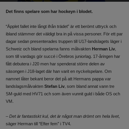
Av
Benjamin Lindkvist
-
26 januari 2023, 15:07
1210
0
Det finns spelare som har hockeyn i blodet.
“Äpplet fallet inte långt ifrån trädet” är ett berömt uttryck och
ibland stämmer det väldigt bra in på vissa personer. För ett par
dagar sedan presenterades truppen till U17-landslagets läger i
Schweiz och bland spelarna fanns målvakten
Herman Liv
,
som till vardags gör succé i Örebros juniorlag. 17-åringen har
fått debutera i J20 men har spenderat större delen av
säsongen i J18-laget där han varit en nyckelspelare. Om
namnet låter bekant beror det på att Hermans pappa var
landslagsmålvakten
Stefan Liv
, som bland annat vann tre
SM-guld med HV71 och som även vunnit guld i både OS och
VM.
– Det är fantastiskt kul, det är något man drömt om hela livet
,
säger Herman till “Efter fem” i TV4.