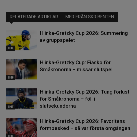
RELATERADE ARTIKLAR
MER FRÅN SKRIBENTEN
Hlinka-Gretzky Cup 2026: Summering
av gruppspelet
IIHF
Hlinka-Gretzky Cup: Fiasko för
Småkronorna – missar slutspel
IIHF
Hlinka-Gretzky Cup 2026: Tung förlust
för Småkronorna – föll i
slutsekunderna
IIHF
Hlinka-Gretzky Cup 2026: Favoritens
formbesked – så var första omgången
IIHF