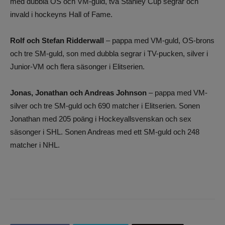
med dubbla OS och VM-guld, två Stanley Cup segrar och
invald i hockeyns Hall of Fame.
Rolf och Stefan Ridderwall
– pappa med VM-guld, OS-brons
och tre SM-guld, son med dubbla segrar i TV-pucken, silver i
Junior-VM och flera säsonger i Elitserien.
Jonas, Jonathan och Andreas Johnson
– pappa med VM-
silver och tre SM-guld och 690 matcher i Elitserien. Sonen
Jonathan med 205 poäng i Hockeyallsvenskan och sex
säsonger i SHL. Sonen Andreas med ett SM-guld och 248
matcher i NHL.