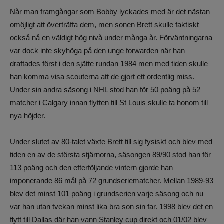
Når man framgångar som Bobby lyckades med är det nästan
omöjligt att överträffa dem, men sonen Brett skulle faktiskt
också nå en väldigt hög nivå under många år. Förväntningarna
var dock inte skyhöga på den unge forwarden när han
draftades först i den sjätte rundan 1984 men med tiden skulle
han komma visa scouterna att de gjort ett ordentlig miss.
Under sin andra säsong i NHL stod han för 50 poäng på 52
matcher i Calgary innan flytten till St Louis skulle ta honom till
nya höjder.
Under slutet av 80-talet växte Brett till sig fysiskt och blev med
tiden en av de största stjärnorna, säsongen 89/90 stod han för
113 poäng och den efterföljande vintern gjorde han
imponerande 86 mål på 72 grundseriematcher. Mellan 1989-93
blev det minst 101 poäng i grundserien varje säsong och nu
var han utan tvekan minst lika bra son sin far. 1998 blev det en
flytt till Dallas där han vann Stanley cup direkt och 01/02 blev