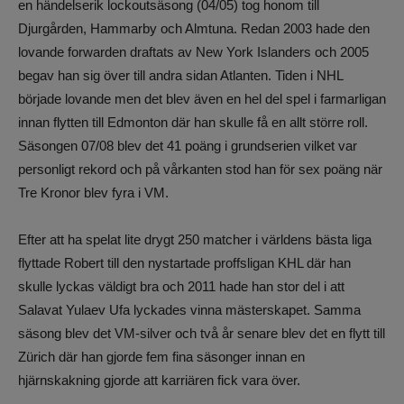
en händelserik lockoutsäsong (04/05) tog honom till
Djurgården, Hammarby och Almtuna. Redan 2003 hade den
lovande forwarden draftats av New York Islanders och 2005
begav han sig över till andra sidan Atlanten. Tiden i NHL
började lovande men det blev även en hel del spel i farmarligan
innan flytten till Edmonton där han skulle få en allt större roll.
Säsongen 07/08 blev det 41 poäng i grundserien vilket var
personligt rekord och på vårkanten stod han för sex poäng när
Tre Kronor blev fyra i VM.
Efter att ha spelat lite drygt 250 matcher i världens bästa liga
flyttade Robert till den nystartade proffsligan KHL där han
skulle lyckas väldigt bra och 2011 hade han stor del i att
Salavat Yulaev Ufa lyckades vinna mästerskapet. Samma
säsong blev det VM-silver och två år senare blev det en flytt till
Zürich där han gjorde fem fina säsonger innan en
hjärnskakning gjorde att karriären fick vara över.