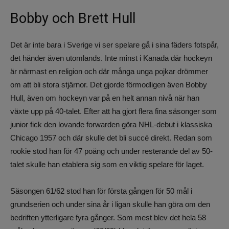
Bobby och Brett Hull
Det är inte bara i Sverige vi ser spelare gå i sina fäders fotspår,
det händer även utomlands. Inte minst i Kanada där hockeyn
är närmast en religion och där många unga pojkar drömmer
om att bli stora stjärnor. Det gjorde förmodligen även Bobby
Hull, även om hockeyn var på en helt annan nivå när han
växte upp på 40-talet. Efter att ha gjort flera fina säsonger som
junior fick den lovande forwarden göra NHL-debut i klassiska
Chicago 1957 och där skulle det bli succé direkt. Redan som
rookie stod han för 47 poäng och under resterande del av 50-
talet skulle han etablera sig som en viktig spelare för laget.
Säsongen 61/62 stod han för första gången för 50 mål i
grundserien och under sina år i ligan skulle han göra om den
bedriften ytterligare fyra gånger. Som mest blev det hela 58