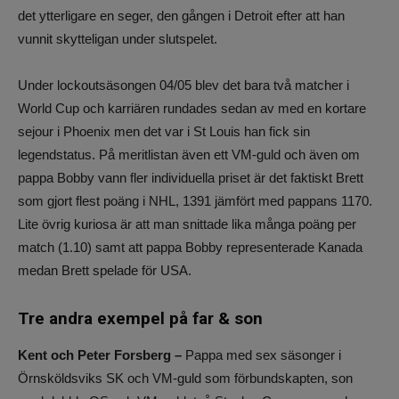
det ytterligare en seger, den gången i Detroit efter att han
vunnit skytteligan under slutspelet.
Under lockoutsäsongen 04/05 blev det bara två matcher i
World Cup och karriären rundades sedan av med en kortare
sejour i Phoenix men det var i St Louis han fick sin
legendstatus. På meritlistan även ett VM-guld och även om
pappa Bobby vann fler individuella priset är det faktiskt Brett
som gjort flest poäng i NHL, 1391 jämfört med pappans 1170.
Lite övrig kuriosa är att man snittade lika många poäng per
match (1.10) samt att pappa Bobby representerade Kanada
medan Brett spelade för USA.
Tre andra exempel på far & son
Kent och Peter Forsberg –
Pappa med sex säsonger i
Örnsköldsviks SK och VM-guld som förbundskapten, son