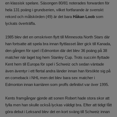
en klassisk spelare. Säsongen 80/81 noterades forwarden för
hela 131 poäng i grundserien, vilket fortfarande är svenskt
rekord och målskörden (49) är det bara
Håkan Loob
som
lyckats överträffa.
1985 blev det en omskriven flytt till Minnesota North Stars där
han fortsatte att spela bra innan flyttlasset åter gick till Kanada,
den gången för spel i Edmonton där det blev 36 poäng på 38
matcher när laget tog hem Stanley Cup. Trots succén flyttade
Kent hem till Europa för spel i Schweiz och sedan väntade
även äventyr i ett flertal andra länder innan han försökte sig på
en comeback i NHL men det blev bara sex matcher i
Edmonton innan karriären som proffs definitivt var över 1995.
Kents framgångar gjorde att sonen Robert hade stora skor att
fylla men han skulle också lyckas väldigt bra. Efter att tidigt fått
göra debut i Leksand blev det en kort sväng till Schweiz innan