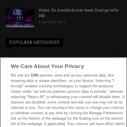
Video: En överblick över team Sverige inför
VM
6 mars 2019, 08:51
POPULÄRA KATEGORIER
Sverige
863
We Care About Your Privacy
Ishockey-VM
606
IIHF
388
We and our
1006
partners store and access personal data, like
browsing data or unique identifiers, on your device. Selecting "I
JVM
268
Accept" enables tracking technologies to support the purposes
shown under "we and our partners process data to provide," whereas
Kanada
205
selecting "Reject All" or withdrawing your consent will disable them. If
Dam VM
187
trackers are disabled, some content and ads you see may not be as
relevant to you. You can resurface this menu to change your choices
Finland
181
or withdraw consent at any time by clicking the Manage Preferences
Video
179
link on the bottom of the webpage [or the floating icon on the bottom-
left of the webpage, if applicable]. Your choices will have effect within
Ishockey-OS
175