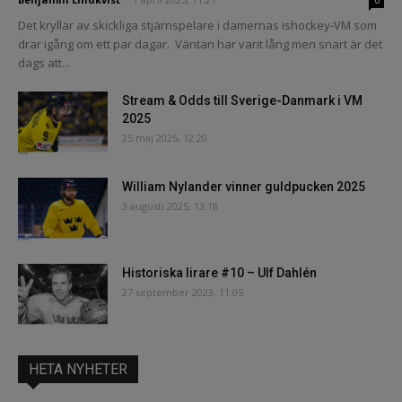
Det kryllar av skickliga stjärnspelare i damernas ishockey-VM som
drar igång om ett par dagar. Väntan har varit lång men snart är det
dags att...
Stream & Odds till Sverige-Danmark i VM
2025
25 maj 2025, 12:20
William Nylander vinner guldpucken 2025
3 augusti 2025, 13:18
Historiska lirare #10 – Ulf Dahlén
27 september 2023, 11:05
HETA NYHETER