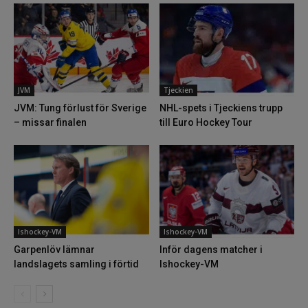
JVM
Tjeckien
JVM: Tung förlust för Sverige
NHL-spets i Tjeckiens trupp
– missar finalen
till Euro Hockey Tour
Ishockey-VM
Ishockey-VM
Garpenlöv lämnar
Inför dagens matcher i
landslagets samling i förtid
Ishockey-VM