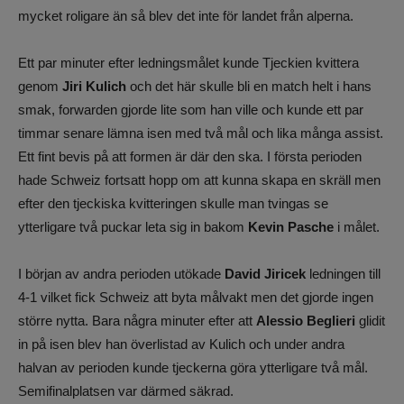
mycket roligare än så blev det inte för landet från alperna.
Ett par minuter efter ledningsmålet kunde Tjeckien kvittera
genom
Jiri Kulich
och det här skulle bli en match helt i hans
smak, forwarden gjorde lite som han ville och kunde ett par
timmar senare lämna isen med två mål och lika många assist.
Ett fint bevis på att formen är där den ska. I första perioden
hade Schweiz fortsatt hopp om att kunna skapa en skräll men
efter den tjeckiska kvitteringen skulle man tvingas se
ytterligare två puckar leta sig in bakom
Kevin Pasche
i målet.
I början av andra perioden utökade
David Jiricek
ledningen till
4-1 vilket fick Schweiz att byta målvakt men det gjorde ingen
större nytta. Bara några minuter efter att
Alessio Beglieri
glidit
in på isen blev han överlistad av Kulich och under andra
halvan av perioden kunde tjeckerna göra ytterligare två mål.
Semifinalplatsen var därmed säkrad.