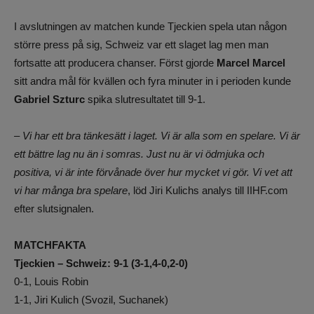
I avslutningen av matchen kunde Tjeckien spela utan någon
större press på sig, Schweiz var ett slaget lag men man
fortsatte att producera chanser. Först gjorde
Marcel Marcel
sitt andra mål för kvällen och fyra minuter in i perioden kunde
Gabriel Szturc
spika slutresultatet till 9-1.
– Vi har ett bra tänkesätt i laget. Vi är alla som en spelare. Vi är
ett bättre lag nu än i somras. Just nu är vi ödmjuka och
positiva, vi är inte förvånade över hur mycket vi gör. Vi vet att
vi har många bra spelare
, löd Jiri Kulichs analys till IIHF.com
efter slutsignalen.
MATCHFAKTA
Tjeckien – Schweiz: 9-1 (3-1,4-0,2-0)
0-1, Louis Robin
1-1, Jiri Kulich (Svozil, Suchanek)