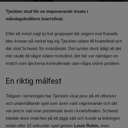
Av
Benjamin Lindkvist
-
3 januari 2023, 01:28
1077
0
Tjeckien stod för en imponerande insats i
måndagskvällens kvartsfinal.
Efter ett minst sagt lyckat gruppspel där segern mot Kanada
blev kronan på verket tog sig Tjeckien vidare till kvartsfinal och
där stod Schweiz för motståndet. Det syntes dock tidigt att det
inte skulle bli något vidare motstånd, det här var nämligen en
match som tjeckerna kontrollerade utan några större problem.
En riktig målfest
Tidigare i turneringen har Tjeckien visat prov på ett offensivt
och underhållande spel som även varit vägvinnande och det
var precis vad man presterade även i kvartsfinalen. Schweiz
inledde dock matchen på ett piggt sätt och kunde ta ledningen
redan efter 22 sekunder spel genom
Louis Robin
, men