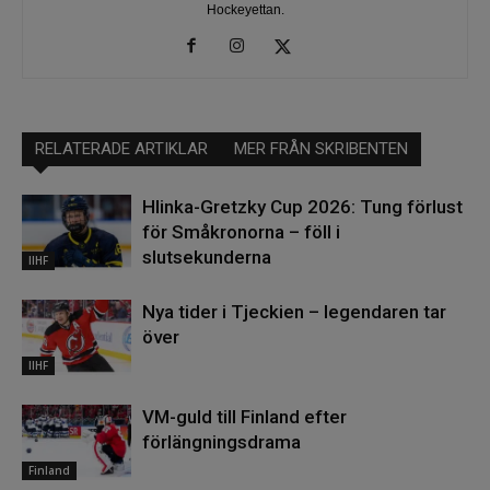
Hockeyettan.
RELATERADE ARTIKLAR
MER FRÅN SKRIBENTEN
Hlinka-Gretzky Cup 2026: Tung förlust
för Småkronorna – föll i
slutsekunderna
IIHF
Nya tider i Tjeckien – legendaren tar
över
IIHF
VM-guld till Finland efter
förlängningsdrama
Finland