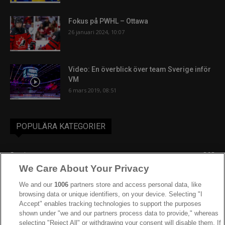
Fokus på PWHL – Ottawa
26 januari 2024, 10:07
Video: En överblick över team Sverige inför
VM
6 mars 2019, 08:51
POPULÄRA KATEGORIER
Sverige
863
We Care About Your Privacy
Ishockey-VM
606
IIHF
386
We and our
1006
partners store and access personal data, like
browsing data or unique identifiers, on your device. Selecting "I
JVM
268
Accept" enables tracking technologies to support the purposes
shown under "we and our partners process data to provide," whereas
Kanada
204
selecting "Reject All" or withdrawing your consent will disable them. If