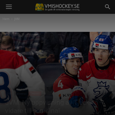
Hem
JVM
JVM
Schweiz
Tjeckien
JVM: Ny uppvisning av Tjeckien –
vidare till semifinal