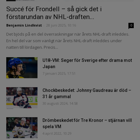
Succé för Frondell – så gick det i
förstarundan av NHL-draften...
Benjamin Lindkvist
-
28 juni 2025, 10:16
0
Det bjöds på en del överraskningar när årets NHL-draft inleddes.
En hel del var som vanligt när årets NHL-draft inleddes under
natten till lördagen. Precis...
U18-VM: Seger för Sverige efter drama mot
Japan
7 januari 2025, 17:51
Chockbeskedet: Johnny Gaudreau är död –
31 år gammal
30 augusti 2024, 14:58
Drömbeskedet för Tre Kronor – stjärnan vill
spela VM
4 april 2022, 10:29