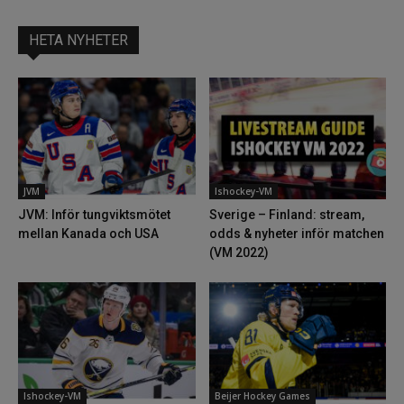
HETA NYHETER
JVM
Ishockey-VM
JVM: Inför tungviktsmötet
Sverige – Finland: stream,
mellan Kanada och USA
odds & nyheter inför matchen
(VM 2022)
Ishockey-VM
Beijer Hockey Games