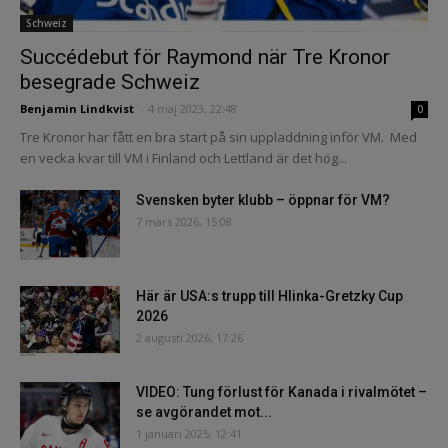
Schweiz
Succédebut för Raymond när Tre Kronor
besegrade Schweiz
Benjamin Lindkvist
-
4 maj 2023, 22:48
0
Tre Kronor har fått en bra start på sin uppladdning inför VM. Med
en vecka kvar till VM i Finland och Lettland är det hög...
Svensken byter klubb – öppnar för VM?
7 mars 2026, 15:08
Här är USA:s trupp till Hlinka-Gretzky Cup
2026
2 augusti 2026, 17:26
VIDEO: Tung förlust för Kanada i rivalmötet –
se avgörandet mot...
1 januari 2025, 12:41