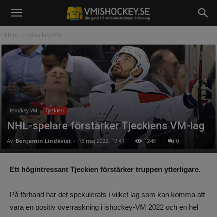
Hem
Ishockey-VM
Ishockey-VM
Tjeckien
NHL-spelare förstärker Tjeckiens VM-lag
Av
Benjamin Lindkvist
-
15 maj 2022, 17:41
1249
0
Ett högintressant Tjeckien förstärker truppen ytterligare.
På förhand har det spekulerats i vilket lag som kan komma att
vara en positiv överraskning i ishockey-VM 2022 och en hel