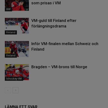
som prisas i VM
IIHF
VM-guld till Finland efter
förlängningsdrama
Finland
Inför VM-finalen mellan Schweiz och
Finland
Finland
Bragden – VM-brons till Norge
Ishockey-VM
LÄMNA ETT SVAR