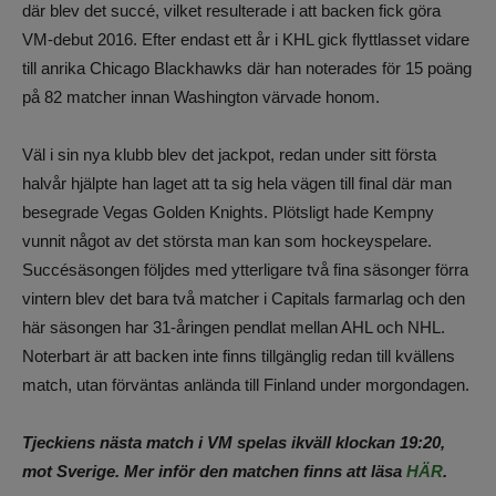
där blev det succé, vilket resulterade i att backen fick göra
VM-debut 2016. Efter endast ett år i KHL gick flyttlasset vidare
till anrika Chicago Blackhawks där han noterades för 15 poäng
på 82 matcher innan Washington värvade honom.
Väl i sin nya klubb blev det jackpot, redan under sitt första
halvår hjälpte han laget att ta sig hela vägen till final där man
besegrade Vegas Golden Knights. Plötsligt hade Kempny
vunnit något av det största man kan som hockeyspelare.
Succésäsongen följdes med ytterligare två fina säsonger förra
vintern blev det bara två matcher i Capitals farmarlag och den
här säsongen har 31-åringen pendlat mellan AHL och NHL.
Noterbart är att backen inte finns tillgänglig redan till kvällens
match, utan förväntas anlända till Finland under morgondagen.
Tjeckiens nästa match i VM spelas ikväll klockan 19:20,
mot Sverige. Mer inför den matchen finns att läsa
HÄR
.