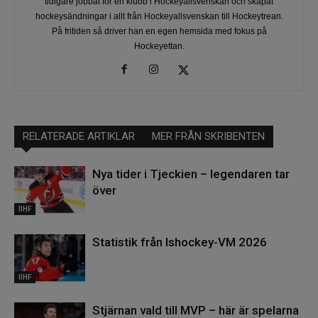
tidigare jobbat för en klubb i Hockeyallsvenskan och skapat
hockeysändningar i allt från Hockeyallsvenskan till Hockeytrean.
På fritiden så driver han en egen hemsida med fokus på
Hockeyettan.
RELATERADE ARTIKLAR
MER FRÅN SKRIBENTEN
Nya tider i Tjeckien – legendaren tar
över
IIHF
Statistik från Ishockey-VM 2026
IIHF
Stjärnan vald till MVP – här är spelarna