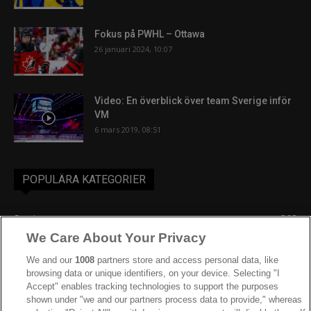
Fokus på PWHL – Ottawa
26 januari 2024, 10:07
Video: En överblick över team Sverige inför
VM
6 mars 2019, 08:51
POPULÄRA KATEGORIER
Sverige
863
We Care About Your Privacy
Ishockey-VM
606
IIHF
388
We and our
1008
partners store and access personal data, like
browsing data or unique identifiers, on your device. Selecting "I
JVM
268
Accept" enables tracking technologies to support the purposes
shown under "we and our partners process data to provide," whereas
Kanada
205