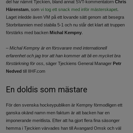
del har nämnt Tjeckien, bland annat SVT-kommentatorn
Chris
Härenstam
, som
vi tog ett snack med inför mästerskapet
.
Laget inledde även VM på ett lovande sätt genom att besegra
Storbritannien med stabila 5-1 och nu står det klart att truppen
förstärks med backen
Michal Kempny
.
–
Michal Kempny är en försvarare med internationell
erfarenhet och jag tror att han kommer att bli en mycket bra
förstärkning för oss
, säger Tjeckiens General Manager
Petr
Nedved
till IIHF.com
En doldis som mästare
För den svenska hockeypubliken är Kempny förmodligen ett
ganska okänd namn men faktum är att backen har en
imponerande meritlista. Efter att ha gjort flera fina säsonger
hemma i Tjeckien värvades han till Avangard Omsk och väl