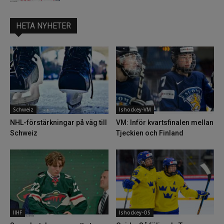
HETA NYHETER
Schweiz
Ishockey-VM
NHL-förstärkningar på väg till
VM: Inför kvartsfinalen mellan
Schweiz
Tjeckien och Finland
IIHF
Ishockey-OS