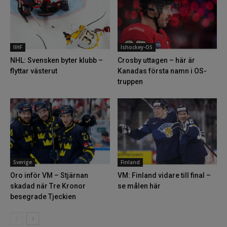
IIHF
Ishockey-OS
NHL: Svensken byter klubb –
Crosby uttagen – här är
flyttar västerut
Kanadas första namn i OS-
truppen
Sverige
Finland
Oro inför VM – Stjärnan
VM: Finland vidare till final –
skadad när Tre Kronor
se målen här
besegrade Tjeckien