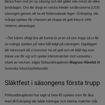
blicka fram mot en ny säsong och det gäller inte minst de olika
landslagen. Om lite drygt en vecka inleder småkronorna (U18)
säsongen genom att ha ett förberedande läger i Enköping, där
många spelare får chansen att skapa ett gott intryck inför
vinterns utmaningar.
– Det känns riktigt bra att kunna ta ut en så stor trupp så vi får
se många spelare på nära håll tidigt på säsongen. Upplägget
blir intressant då vi kommer ha ett gult och ett blått lag som
tränar var för sig och spelar internmatcher mot varandra i
slutet av veckan
, säger förbundskaptenen
Magnus Hävelid
till
Svenska Ishockeyförbundet.
Släktfest i säsongens första trupp
Förbundskaptenen har tagit ut hela 45 spelare som får åka
med till Enköping där både träningar och interna matcher står