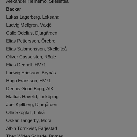
Alexander Hellnemo, Skellefteå
Backar
Lukas Lagerberg, Leksand
Ludvig Mellgren, Växjö
Calle Odelius, Djurgården
Elias Pettersson, Örebro
Elias Salomonsson, Skellefteå
Oliver Casselsten, Rögle
Elias Degnell, HV71
Ludwig Ericsson, Brynäs
Hugo Fransson, HV71
Dennis Good Bogg, AIK
Mattias Hävelid, Linköping
Joel Kjellberg, Djurgården
Olle Skogfält, Luleå
Oskar Tängerby, Mora
Albin Törnkvist, Färjestad
Theo Widen Schade, Brynäs