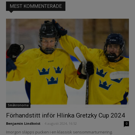
MEST KOMMENTERADE
Småkronorna
Förhandstitt inför Hlinka Gretzky Cup 2024
Benjamin Lindkvist
-
4 augusti 2024, 16:52
0
Imorgon släpps pucken i en klassisk sensommarturnering.