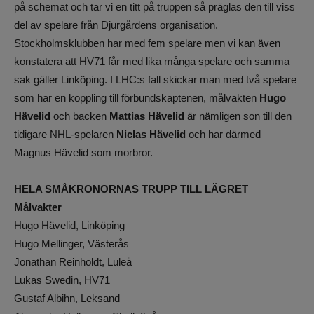
på schemat och tar vi en titt på truppen så präglas den till viss
del av spelare från Djurgårdens organisation.
Stockholmsklubben har med fem spelare men vi kan även
konstatera att HV71 får med lika många spelare och samma
sak gäller Linköping. I LHC:s fall skickar man med två spelare
som har en koppling till förbundskaptenen, målvakten
Hugo
Hävelid
och backen
Mattias Hävelid
är nämligen son till den
tidigare NHL-spelaren
Niclas Hävelid
och har därmed
Magnus Hävelid som morbror.
HELA SMÅKRONORNAS TRUPP TILL LÄGRET
Målvakter
Hugo Hävelid, Linköping
Hugo Mellinger, Västerås
Jonathan Reinholdt, Luleå
Lukas Swedin, HV71
Gustaf Albihn, Leksand