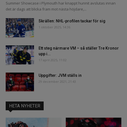
Summer Showcase i Plymouth har knappt hunnit avslutas innan
det är dags att blicka fram mot nästa höjdare,...
Skrällen: NHL-profilen tackar för sig
1 oktober 2025, 14:36
Ett steg närmare VM – så ställer Tre Kronor
upp i...
17 april 2025, 11:02
Uppgifter: JVM ställs in
29 december 2021, 21:43
HETA NYHETER