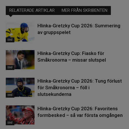
RELATERADE ARTIKLAR
MER FRÅN SKRIBENTEN
Hlinka-Gretzky Cup 2026: Summering
av gruppspelet
IIHF
Hlinka-Gretzky Cup: Fiasko för
Småkronorna – missar slutspel
IIHF
Hlinka-Gretzky Cup 2026: Tung förlust
för Småkronorna – föll i
slutsekunderna
IIHF
Hlinka-Gretzky Cup 2026: Favoritens
formbesked – så var första omgången
IIHF