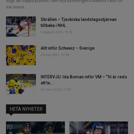
dags att släppa pucken i den nya turneringen 4 Nations Face-Off
där bland...
Skrällen – Tjeckiska landslagsstjärnan
tillbaka i NHL
9 augusti 2022, 10:30
Allt inför Schweiz – Sverige
25 maj 2021, 13:54
INTERVJU: Ida Boman inför VM – “Vi är redo
att ta...
25 mars 2024, 11:50
HETA NYHETER