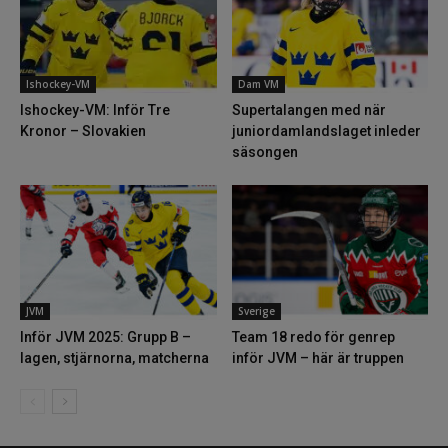
Ishockey-VM
Dam VM
Ishockey-VM: Inför Tre
Supertalangen med när
Kronor – Slovakien
juniordamlandslaget inleder
säsongen
JVM
Sverige
Inför JVM 2025: Grupp B –
Team 18 redo för genrep
lagen, stjärnorna, matcherna
inför JVM – här är truppen