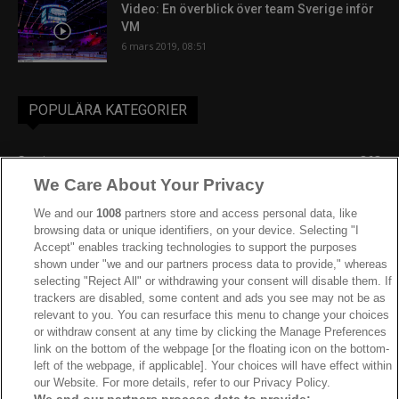
Video: En överblick över team Sverige inför
VM
6 mars 2019, 08:51
POPULÄRA KATEGORIER
Sverige
863
We Care About Your Privacy
Ishockey-VM
606
IIHF
388
We and our
1008
partners store and access personal data, like
browsing data or unique identifiers, on your device. Selecting "I
JVM
268
Accept" enables tracking technologies to support the purposes
shown under "we and our partners process data to provide," whereas
Kanada
205
selecting "Reject All" or withdrawing your consent will disable them. If
Dam VM
187
trackers are disabled, some content and ads you see may not be as
relevant to you. You can resurface this menu to change your choices
Finland
181
or withdraw consent at any time by clicking the Manage Preferences
Video
179
link on the bottom of the webpage [or the floating icon on the bottom-
left of the webpage, if applicable]. Your choices will have effect within
Ishockey-OS
175
our Website. For more details, refer to our Privacy Policy.