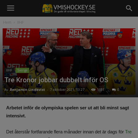
Hem
IIHF
IIHF
Sverige
Tre Kronor jobbar dubbelt inför OS
Av
Benjamin Lindkvist
-
7 oktober 2021, 13:27
1131
0
Arbetet inför de olympiska spelen ser ut att bli minst sagt
intensivt.
Det återstår fortfarande flera månader innan det är dags för
Tre