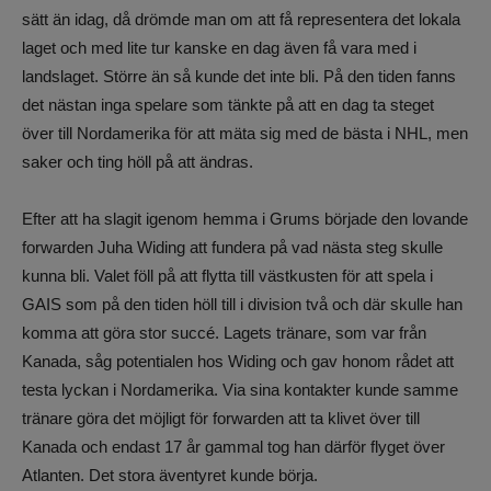
sätt än idag, då drömde man om att få representera det lokala
laget och med lite tur kanske en dag även få vara med i
landslaget. Större än så kunde det inte bli. På den tiden fanns
det nästan inga spelare som tänkte på att en dag ta steget
över till Nordamerika för att mäta sig med de bästa i NHL, men
saker och ting höll på att ändras.
Efter att ha slagit igenom hemma i Grums började den lovande
forwarden Juha Widing att fundera på vad nästa steg skulle
kunna bli. Valet föll på att flytta till västkusten för att spela i
GAIS som på den tiden höll till i division två och där skulle han
komma att göra stor succé. Lagets tränare, som var från
Kanada, såg potentialen hos Widing och gav honom rådet att
testa lyckan i Nordamerika. Via sina kontakter kunde samme
tränare göra det möjligt för forwarden att ta klivet över till
Kanada och endast 17 år gammal tog han därför flyget över
Atlanten. Det stora äventyret kunde börja.