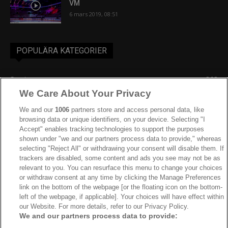
VM
6 mars 2019, 08:51
POPULÄRA KATEGORIER
Sverige
863
We Care About Your Privacy
Ishockey-VM
606
IIHF
387
We and our
1006
partners store and access personal data, like
browsing data or unique identifiers, on your device. Selecting "I
JVM
268
Accept" enables tracking technologies to support the purposes
shown under "we and our partners process data to provide," whereas
Kanada
205
selecting "Reject All" or withdrawing your consent will disable them. If
Dam VM
187
trackers are disabled, some content and ads you see may not be as
relevant to you. You can resurface this menu to change your choices
Finland
181
or withdraw consent at any time by clicking the Manage Preferences
Video
179
link on the bottom of the webpage [or the floating icon on the bottom-
left of the webpage, if applicable]. Your choices will have effect within
Ishockey-OS
175
our Website. For more details, refer to our Privacy Policy.
We and our partners process data to provide: