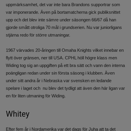
uppmärksamhet, det var inte bara Brandons supportrar som
var imponerande. Även på bortamatcherna gick publiksnittet
upp och det blev inte sämre under säsongen 66/67 då han
gjorde smått otroliga 70 mål i grundserien. Nu var juniorligans
stjärna redo för större utmaningar.
1967 värvades 20-åringen till Omaha Knights vilket innebar en
flytt över gränsen, ner till USA. CPHL höll högre klass men
Widing tog sig an uppgiften på ett bra sätt och vann den interna
poängligan redan under sin första säsong i klubben. Även
under sitt andra år i Nebraska var svensken en ledande
spelare i laget och nu blev det tydligt att även den här ligan var
en för liten utmaning för Widing.
Whitey
Efter fem år i Nordamerika var det dags för Juha att ta det