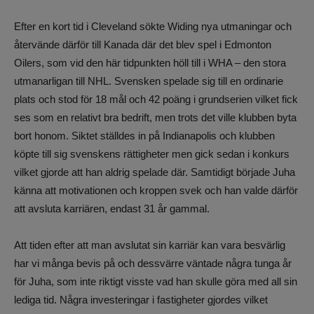
Efter en kort tid i Cleveland sökte Widing nya utmaningar och
återvände därför till Kanada där det blev spel i Edmonton
Oilers, som vid den här tidpunkten höll till i WHA – den stora
utmanarligan till NHL. Svensken spelade sig till en ordinarie
plats och stod för 18 mål och 42 poäng i grundserien vilket fick
ses som en relativt bra bedrift, men trots det ville klubben byta
bort honom. Siktet ställdes in på Indianapolis och klubben
köpte till sig svenskens rättigheter men gick sedan i konkurs
vilket gjorde att han aldrig spelade där. Samtidigt började Juha
känna att motivationen och kroppen svek och han valde därför
att avsluta karriären, endast 31 år gammal.
Att tiden efter att man avslutat sin karriär kan vara besvärlig
har vi många bevis på och dessvärre väntade några tunga år
för Juha, som inte riktigt visste vad han skulle göra med all sin
lediga tid. Några investeringar i fastigheter gjordes vilket