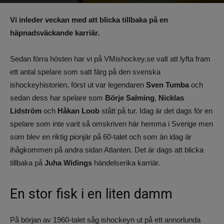
Av
Benjamin Lindkvist
-
14 augusti 2023, 13:15
1355
0
Vi inleder veckan med att blicka tillbaka på en
häpnadsväckande karriär.
Sedan förra hösten har vi på VMishockey.se valt att lyfta fram
ett antal spelare som satt färg på den svenska
ishockeyhistorien, först ut var legendaren
Sven Tumba
och
sedan dess har spelare som
Börje Salming
,
Nicklas
Lidström
och
Håkan Loob
stått på tur. Idag är det dags för en
spelare som inte varit så omskriven här hemma i Sverige men
som blev en riktig pionjär på 60-talet och som än idag är
ihågkommen på andra sidan Atlanten. Det är dags att blicka
tillbaka på
Juha Widings
händelserika karriär.
En stor fisk i en liten damm
På början av 1960-talet såg ishockeyn ut på ett annorlunda