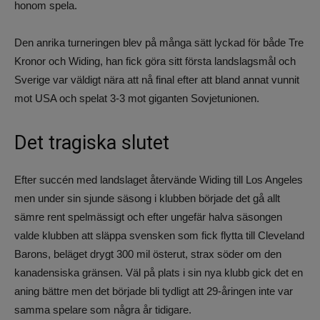
honom spela.
Den anrika turneringen blev på många sätt lyckad för både Tre
Kronor och Widing, han fick göra sitt första landslagsmål och
Sverige var väldigt nära att nå final efter att bland annat vunnit
mot USA och spelat 3-3 mot giganten Sovjetunionen.
Det tragiska slutet
Efter succén med landslaget återvände Widing till Los Angeles
men under sin sjunde säsong i klubben började det gå allt
sämre rent spelmässigt och efter ungefär halva säsongen
valde klubben att släppa svensken som fick flytta till Cleveland
Barons, beläget drygt 300 mil österut, strax söder om den
kanadensiska gränsen. Väl på plats i sin nya klubb gick det en
aning bättre men det började bli tydligt att 29-åringen inte var
samma spelare som några år tidigare.