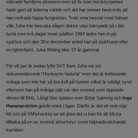
säkrade familjens ekonomi men ett liv som hockeyspelare
hade gjort att lederna värkte och det har senare beskrivits att
han verkade tappa livsgnistan. Trots sina besvär med hälsan
ville Juha inte besvära någon doktor utan kämpade på i det
tysta men två dagar innan julafton 1984 lades han in på
sjukhus och den 30:e december avled han på sjukhuset efter
en hjärtinfarkt. Juha Widing blev 37 år gammal.
För ett par år sedan lyfte SVT fram Juha via sin
dokumentärserie “Hockeyns historia” men det är fortfarande
många som inte har så bra koll på honom vilket är väldigt synd
eftersom han på många sätt var den svensk som öppnade
dörren till NHL. Långt före spelare som Börje Salming och
Inge
Hammarström
gjorde entré i ligan. Därför är det ett rent nöje
för oss på VMishockey.se att göra det vi kan för att blicka
tillbaka på en av svensk ishockeys mest häpnadsväckande
karriärer.