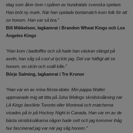
idag som åker över i spåren av hundratals svenska spelare.
Han bröt ny mark. När han spelade bortamatch kom folk för att
se honom. Han var så bra.”
Bill Mikkelson, lagkamrat i Brandon Wheat Kings och Los
Angeles Kings
“Han kom i badtofflor och så hade han väskan slängd på
axeln, han såg så cool ut tyckte jag. Det var häftigt att se
honom, en skön och snäll kille.”
Börje Salming, lagkamrat i Tre Kronor
“Han var en av mina första idoler. Min pappa Walter
uppmanade mig att titta på Juha Widings skridskoåkning när
LA Kings besökte Toronto eller Montreal och matcherna
visades på tv på Hockey Night in Canada. Han var en av de
bästa skridskoåkarna någon hade sett och jag kommer ihåg
hur fascinerad jag var när jag såg honom.”