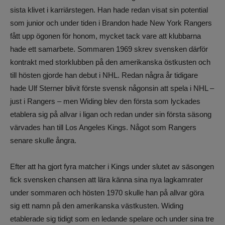
sista klivet i karriärstegen. Han hade redan visat sin potential
som junior och under tiden i Brandon hade New York Rangers
fått upp ögonen för honom, mycket tack vare att klubbarna
hade ett samarbete. Sommaren 1969 skrev svensken därför
kontrakt med storklubben på den amerikanska östkusten och
till hösten gjorde han debut i NHL. Redan några år tidigare
hade Ulf Sterner blivit förste svensk någonsin att spela i NHL –
just i Rangers – men Widing blev den första som lyckades
etablera sig på allvar i ligan och redan under sin första säsong
värvades han till Los Angeles Kings. Något som Rangers
senare skulle ångra.
Efter att ha gjort fyra matcher i Kings under slutet av säsongen
fick svensken chansen att lära känna sina nya lagkamrater
under sommaren och hösten 1970 skulle han på allvar göra
sig ett namn på den amerikanska västkusten. Widing
etablerade sig tidigt som en ledande spelare och under sina tre