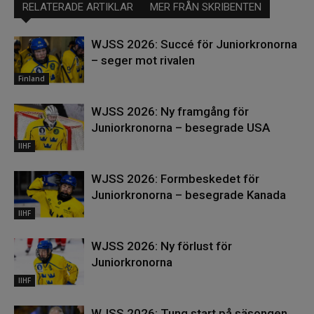
RELATERADE ARTIKLAR
MER FRÅN SKRIBENTEN
WJSS 2026: Succé för Juniorkronorna
– seger mot rivalen
Finland
WJSS 2026: Ny framgång för
Juniorkronorna – besegrade USA
IIHF
WJSS 2026: Formbeskedet för
Juniorkronorna – besegrade Kanada
IIHF
WJSS 2026: Ny förlust för
Juniorkronorna
IIHF
WJSS 2026: Tung start på säsongen