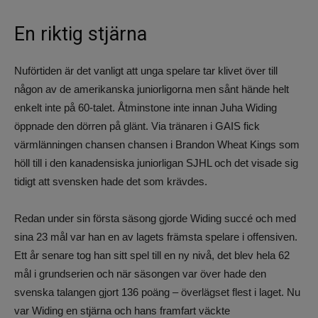
En riktig stjärna
Nuförtiden är det vanligt att unga spelare tar klivet över till
någon av de amerikanska juniorligorna men sånt hände helt
enkelt inte på 60-talet. Åtminstone inte innan Juha Widing
öppnade den dörren på glänt. Via tränaren i GAIS fick
värmlänningen chansen chansen i Brandon Wheat Kings som
höll till i den kanadensiska juniorligan SJHL och det visade sig
tidigt att svensken hade det som krävdes.
Redan under sin första säsong gjorde Widing succé och med
sina 23 mål var han en av lagets främsta spelare i offensiven.
Ett år senare tog han sitt spel till en ny nivå, det blev hela 62
mål i grundserien och när säsongen var över hade den
svenska talangen gjort 136 poäng – överlägset flest i laget. Nu
var Widing en stjärna och hans framfart väckte