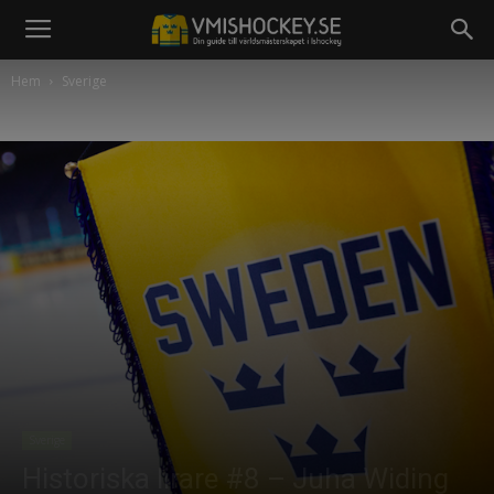
Hem
Sverige
Sverige
Historiska lirare #8 – Juha Widing