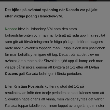
Av
Benjamin Lindkvist
-
24 maj 2026, 22:54
173
0
Det bjöds på oväntad spänning när Kanada var på jakt
efter viktiga poäng i Ishockey-VM.
Kanada
klev in i Ishockey-VM som den stora
förhandsfavoriten och man har fortsatt att rada upp fina resultat
som gör att förväntningarna är höga på laget. Inför söndagens
möte med Slovakien toppade man Grupp B och den positionen
får man behålla ytterligare ett tag. Detta trots att det blev en
oväntat jämn match där Slovakien bjöd upp till kamp och man
visade på fin moral genom att kvittera till 1-1 efter att
Dylan
Cozens
gett Kanada ledningen i första perioden.
Efter
Kristian Pospisils
kvittering stod det 1-1 på
resultattavlan inför den tredje perioden och det kändes som att
Slovakien hade chans att vinna, men väl där syntes det varför
Kanada toppar tabellen och inom loppet av ungefär sju minuter