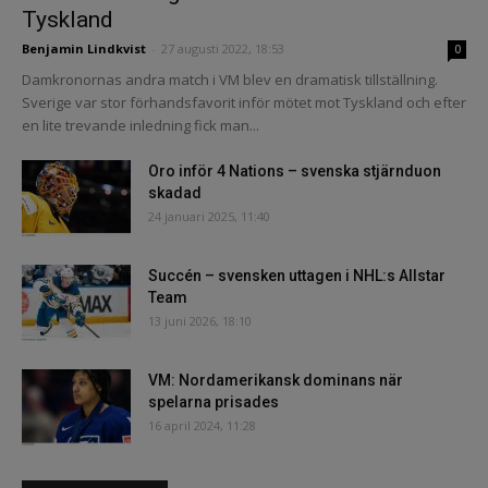
Tyskland
Benjamin Lindkvist
-
27 augusti 2022, 18:53
0
Damkronornas andra match i VM blev en dramatisk tillställning.
Sverige var stor förhandsfavorit inför mötet mot Tyskland och efter
en lite trevande inledning fick man...
Oro inför 4 Nations – svenska stjärnduon
skadad
24 januari 2025, 11:40
Succén – svensken uttagen i NHL:s Allstar
Team
13 juni 2026, 18:10
VM: Nordamerikansk dominans när
spelarna prisades
16 april 2024, 11:28