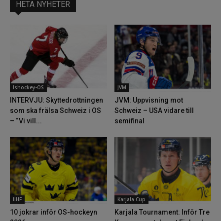
HETA NYHETER
Ishockey-OS
JVM
INTERVJU: Skyttedrottningen
JVM: Uppvisning mot
som ska frälsa Schweiz i OS
Schweiz – USA vidare till
– “Vi vill...
semifinal
IIHF
Karjala Cup
10 jokrar inför OS-hockeyn
Karjala Tournament: Inför Tre