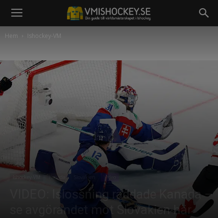
Hem
Ishockey-VM
Ishockey-VM
Kanada
Slovakien
Video
VIDEO: Islossning räddade Kanada –
se avgörandet mot Slovakien här