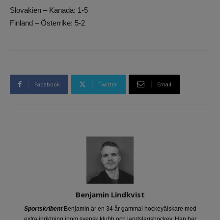
Slovakien – Kanada: 1-5
Finland – Österrike: 5-2
Facebook
Twitter
Email
Benjamin Lindkvist
Sportskribent
Benjamin är en 34 år gammal hockeyälskare med
extra inriktning inom svensk klubb och landslagshockey. Han har