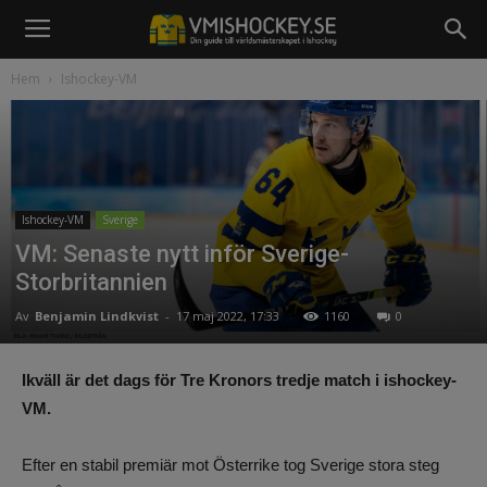
Hem
Ishockey-VM
Ishockey-VM
Sverige
VM: Senaste nytt inför Sverige-
Storbritannien
Av
Benjamin Lindkvist
-
17 maj 2022, 17:33
1160
0
Ikväll är det dags för Tre Kronors tredje match i ishockey-
VM.
Efter en stabil premiär mot Österrike tog Sverige stora steg