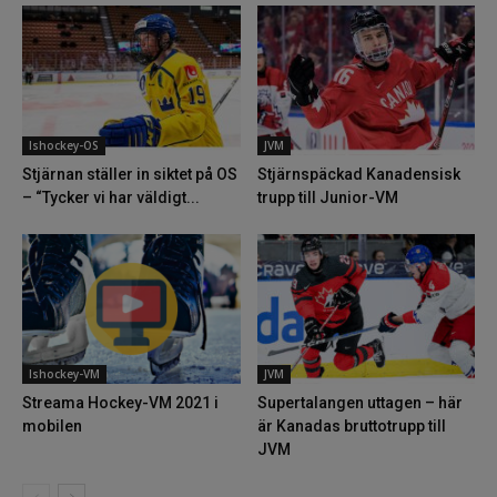
Ishockey-OS
JVM
Stjärnan ställer in siktet på OS
Stjärnspäckad Kanadensisk
– “Tycker vi har väldigt...
trupp till Junior-VM
Ishockey-VM
JVM
Streama Hockey-VM 2021 i
Supertalangen uttagen – här
mobilen
är Kanadas bruttotrupp till
JVM