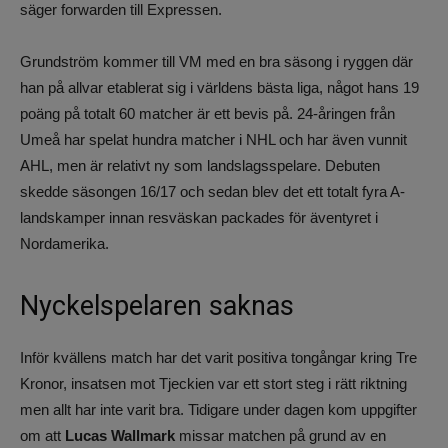
säger forwarden till Expressen.
Grundström kommer till VM med en bra säsong i ryggen där
han på allvar etablerat sig i världens bästa liga, något hans 19
poäng på totalt 60 matcher är ett bevis på. 24-åringen från
Umeå har spelat hundra matcher i NHL och har även vunnit
AHL, men är relativt ny som landslagsspelare. Debuten
skedde säsongen 16/17 och sedan blev det ett totalt fyra A-
landskamper innan resväskan packades för äventyret i
Nordamerika.
Nyckelspelaren saknas
Inför kvällens match har det varit positiva tongångar kring Tre
Kronor, insatsen mot Tjeckien var ett stort steg i rätt riktning
men allt har inte varit bra. Tidigare under dagen kom uppgifter
om att
Lucas Wallmark
missar matchen på grund av en