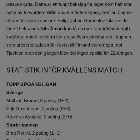
lättare skada. Detta är ett tungt bakslag för laget som haft stor
nytta av forwarden hittills under mästerskapet, men nu öppnas
dörren för andra spelare. Enligt Johan Garpenlöv talar en del
för att Leksands
Nils Åman
kan få en mer framträdande roll i
kvällens match, centern var en av överraskningarna i truppen
som presenterades inför resan till Finland var ombytt mot
Tjeckien men den gången blev det ingen speltid för 22-åringen.
STATISTIK INFÖR KVÄLLENS MATCH
TOPP 3 POÄNGLIGAN
Sverige
Mathias Bromé, 3 poäng (1+2)
Erik Gustafsson, 3 poäng (0+3)
Rasmus Asplund, 2 poäng (2+0)
Storbritannien
Brett Perlini, 2 poäng (1+1)