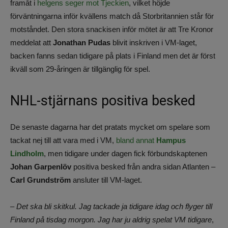
framåt i
helgens seger mot Tjeckien
, vilket höjde
förväntningarna inför kvällens match då Storbritannien står för
motståndet. Den stora snackisen inför mötet är att Tre Kronor
meddelat att
Jonathan Pudas
blivit inskriven i VM-laget,
backen fanns sedan tidigare på plats i Finland men det är först
ikväll som 29-åringen är tillgänglig för spel.
NHL-stjärnans positiva besked
De senaste dagarna har det pratats mycket om spelare som
tackat nej till att vara med i VM,
bland annat
Hampus
Lindholm
, men tidigare under dagen fick förbundskaptenen
Johan Garpenlöv
positiva besked från andra sidan Atlanten –
Carl Grundström
ansluter till VM-laget.
– Det ska bli skitkul. Jag tackade ja tidigare idag och flyger till
Finland på tisdag morgon. Jag har ju aldrig spelat VM tidigare
,