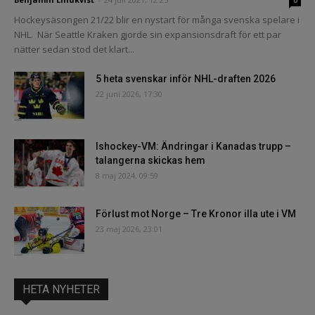
Hockeysäsongen 21/22 blir en nystart för många svenska spelare i
NHL. När Seattle Kraken gjorde sin expansionsdraft för ett par
nätter sedan stod det klart...
5 heta svenskar inför NHL-draften 2026
22 juni 2026, 17:30
Ishockey-VM: Ändringar i Kanadas trupp –
talangerna skickas hem
8 maj 2024, 09:59
Förlust mot Norge – Tre Kronor illa ute i VM
23 maj 2026, 23:01
HETA NYHETER