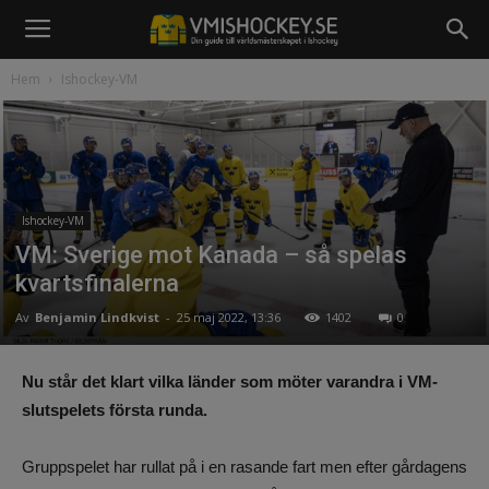
Hem
Ishockey-VM
Ishockey-VM
VM: Sverige mot Kanada – så spelas
kvartsfinalerna
Av
Benjamin Lindkvist
-
25 maj 2022, 13:36
1402
0
Nu står det klart vilka länder som möter varandra i VM-
slutspelets första runda.
Gruppspelet har rullat på i en rasande fart men efter gårdagens