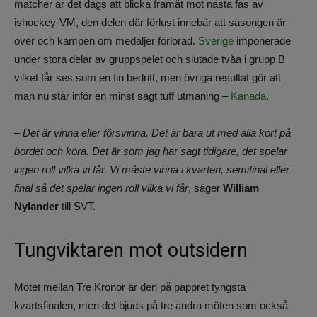
matcher är det dags att blicka framåt mot nästa fas av
ishockey-VM, den delen där förlust innebär att säsongen är
över och kampen om medaljer förlorad.
Sverige
imponerade
under stora delar av gruppspelet och slutade tvåa i grupp B
vilket får ses som en fin bedrift, men övriga resultat gör att
man nu står inför en minst sagt tuff utmaning –
Kanada
.
– Det är vinna eller försvinna. Det är bara ut med alla kort på
bordet och köra. Det är som jag har sagt tidigare, det spelar
ingen roll vilka vi får. Vi måste vinna i kvarten, semifinal eller
final så det spelar ingen roll vilka vi får
, säger
William
Nylander
till SVT.
Tungviktaren mot outsidern
Mötet mellan Tre Kronor är den på pappret tyngsta
kvartsfinalen, men det bjuds på tre andra möten som också