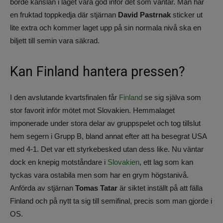
borde känslan i laget vara god inför det som väntar. Man har
en fruktad toppkedja där stjärnan
David Pastrnak
sticker ut
lite extra och kommer laget upp på sin normala nivå ska en
biljett till semin vara säkrad.
Kan Finland hantera pressen?
I den avslutande kvartsfinalen får
Finland
se sig själva som
stor favorit inför mötet mot Slovakien. Hemmalaget
imponerade under stora delar av gruppspelet och tog tillslut
hem segern i Grupp B, bland annat efter att ha besegrat USA
med 4-1. Det var ett styrkebesked utan dess like. Nu väntar
dock en knepig motståndare i
Slovakien
, ett lag som kan
tyckas vara ostabila men som har en grym högstanivå.
Anförda av stjärnan
Tomas Tatar
är siktet inställt på att fälla
Finland och på nytt ta sig till semifinal, precis som man gjorde i
OS.