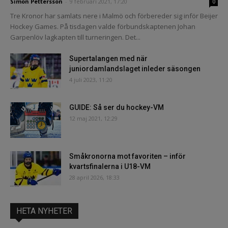
Simon Pettersson
-
9 februari 2021, 17:20
0
Tre Kronor har samlats nere i Malmö och förbereder sig inför Beijer
Hockey Games. På tisdagen valde förbundskaptenen Johan
Garpenlöv lagkapten till turneringen. Det...
Supertalangen med när
juniordamlandslaget inleder säsongen
4 juli 2023, 11:20
GUIDE: Så ser du hockey-VM
12 maj 2021, 12:29
Småkronorna mot favoriten – inför
kvartsfinalerna i U18-VM
28 april 2026, 18:33
HETA NYHETER