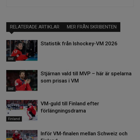
RELATERADE ARTIKLAR
MER FRÅN SKRIBENTEN
Statistik från Ishockey-VM 2026
IIHF
Stjärnan vald till MVP – här är spelarna
som prisas i VM
IIHF
VM-guld till Finland efter
förlängningsdrama
Finland
Inför VM-finalen mellan Schweiz och