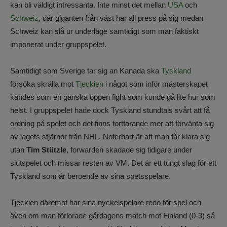
kan bli väldigt intressanta. Inte minst det mellan
USA
och
Schweiz
, där giganten från väst har all press på sig medan
Schweiz kan slå ur underläge samtidigt som man faktiskt
imponerat under gruppspelet.
Samtidigt som Sverige tar sig an Kanada ska
Tyskland
försöka skrälla mot
Tjeckien
i något som inför mästerskapet
kändes som en ganska öppen fight som kunde gå lite hur som
helst. I gruppspelet hade dock Tyskland stundtals svårt att få
ordning på spelet och det finns fortfarande mer att förvänta sig
av lagets stjärnor från NHL. Noterbart är att man får klara sig
utan
Tim Stützle
, forwarden skadade sig tidigare under
slutspelet och missar resten av VM. Det är ett tungt slag för ett
Tyskland som är beroende av sina spetsspelare.
Tjeckien däremot har sina nyckelspelare redo för spel och
även om man förlorade gårdagens match mot Finland (0-3) så